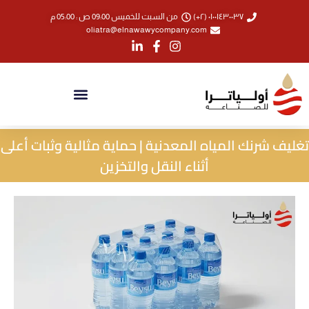
خطي
٠١٠٠١٤٣٠٠٣٧ (٢+)
من السبت للخميس 09:00 ص : 05:00 م
لى
oliatra@elnawawycompany.com
لمحتوى
تغليف شرنك المياه المعدنية | حماية مثالية وثبات أعلى
أثناء النقل والتخزين