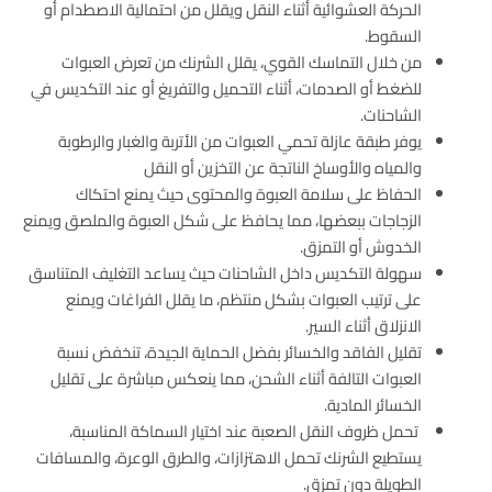
الحركة العشوائية أثناء النقل ويقلل من احتمالية الاصطدام أو
السقوط.
من خلال التماسك القوي، يقلل الشرنك من تعرض العبوات
للضغط أو الصدمات، أثناء التحميل والتفريغ أو عند التكديس في
الشاحنات.
يوفر طبقة عازلة تحمي العبوات من الأتربة والغبار والرطوبة
والمياه والأوساخ الناتجة عن التخزين أو النقل
الحفاظ على سلامة العبوة والمحتوى حيث يمنع احتكاك
الزجاجات ببعضها، مما يحافظ على شكل العبوة والملصق ويمنع
الخدوش أو التمزق.
سهولة التكديس داخل الشاحنات حيث يساعد التغليف المتناسق
على ترتيب العبوات بشكل منتظم، ما يقلل الفراغات ويمنع
الانزلاق أثناء السير.
تقليل الفاقد والخسائر بفضل الحماية الجيدة، تنخفض نسبة
العبوات التالفة أثناء الشحن، مما ينعكس مباشرة على تقليل
الخسائر المادية.
تحمل ظروف النقل الصعبة عند اختيار السماكة المناسبة،
يستطيع الشرنك تحمل الاهتزازات، والطرق الوعرة، والمسافات
الطويلة دون تمزق.