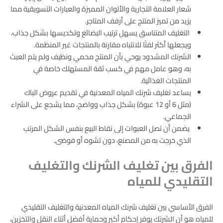
شعار العلامة التجارية والألوان المميزة والعبارات التسويقية مما
يزيد من تميز المنتج على أرفف المتاجر.
التغليف المتناسق يسهل ترتيب البضائع وتكديسها بشكل جذاب،
ويجعلها أكثر لفتًا للانتباه مقارنة بالمنتجات غير المنظمة.
الشرنك المشدود يوحي بأن المنتج محمي ونظيف ولم يتم العبث
به، وهو عامل مهم في كسب ثقة المستهلك خاصة في
المنتجات الغذائية.
يساعد تغليف شرنك المياه المعدنية في تقديم عروض الباك
(مثل 6 أو 12 عبوة) بشكل جذاب وواضح، مما يشجع على الشراء
الجماعي.
يضمن أن تصل العبوات إلى نقاط البيع بنفس الشكل المرتب
الذي خرجت به من المصنع، دون تشوه أو فوضى.
الفرق بين تغليف الشرنك والتغليف
التقليدي للمياه
الفرق الأساسي بين تغليف شرنك المياه المعدنية والتغليف التقليدي
للمياه هو أن الشرنك يوفر إحكام أكبر وحماية أفضل أثناء النقل والتخزين،