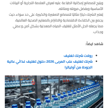
ويتيح للمصانع إمكانية الطباعة عليه لعرض العلامة التجارية أو البيانات
الأساسية وبفضل مرونته ومتانته،
يُعتبر الشرنك خيارًا مثاليًا للمصانع الصغيرة والكبيرة على حد سواء، حيث
يجمع بين الكفاءة الاقتصادية والالتزام بالمعايير الصحية العالمية،
مما يجعله الحل الأمثل لتغليف المياه المعدنية بشكل آمن وعملي
وجذاب.
شاهد ايضأ:
رولات شرنك تغليف
شرنك تغليف علب المربى 2026: حلول تغليف غذائي عالية
الجودة من أولياترا