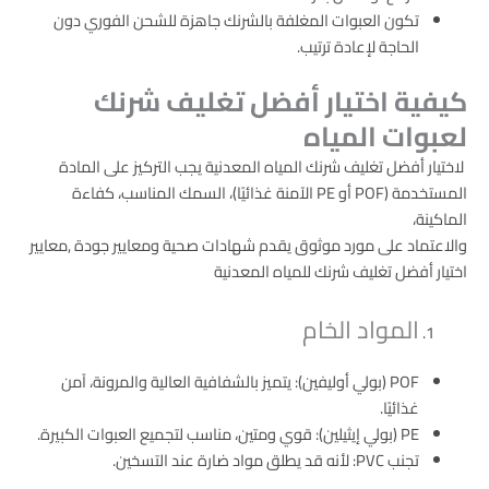
تكون العبوات المغلفة بالشرنك جاهزة للشحن الفوري دون
الحاجة لإعادة ترتيب.
كيفية اختيار أفضل تغليف شرنك
لعبوات المياه
لاختيار أفضل تغليف شرنك المياه المعدنية يجب التركيز على المادة
المستخدمة (POF أو PE الآمنة غذائيًا)، السمك المناسب، كفاءة
الماكينة،
والاعتماد على مورد موثوق يقدم شهادات صحية ومعايير جودة ,معايير
اختيار أفضل تغليف شرنك للمياه المعدنية
المواد الخام
POF (بولي أوليفين): يتميز بالشفافية العالية والمرونة، آمن
غذائيًا.
PE (بولي إيثيلين): قوي ومتين، مناسب لتجميع العبوات الكبيرة.
تجنب PVC: لأنه قد يطلق مواد ضارة عند التسخين.