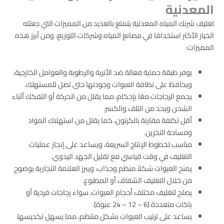
المعدنية
تغليف شرنك المياه المعدنية يتمتع بالعديد من المميزات التي جعلته
الخيار الأكثر استخدامًا في مصانع المياه وشركات التوزيع، ومن أبرز هذه
المميزات:
يوفر طبقة حماية فعالة ضد الأتربة والرطوبة والعوامل الخارجية،
ويحافظ على نظافة العبوات وجودتها حتى تصل للمستهلك.
يجمع الزجاجات معًا بإحكام، مما يقلل من الحركة أو التفكك أثناء
الشحن ويحد من التلف والكسر.
أقل تكلفة مقارنة بالكرتون، كما يقلل من استهلاك المواد
ومساحة التخزين.
مناسب لخطوط الإنتاج السريعة، ويساعد على إنجاز عمليات
التغليف في وقت قياسي مع تقليل الجهد اليدوي.
يمنح العبوات شكلاً منظم وجذاب، ويبرز العلامة التجارية بوضوح
من خلال التغليف الشفاف أو المطبوع.
يصلح لتغليف مختلف أحجام العبوات، سواء زجاجات فردية أو
باكات متعددة (6 – 12 – 24 عبوة).
يساعد على ترتيب العبوات بشكل منتظم، مما يسهل تكديسها