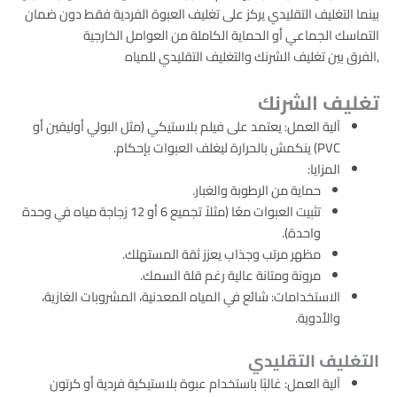
بينما التغليف التقليدي يركز على تغليف العبوة الفردية فقط دون ضمان
التماسك الجماعي أو الحماية الكاملة من العوامل الخارجية
,الفرق بين تغليف الشرنك والتغليف التقليدي للمياه
تغليف الشرنك
آلية العمل: يعتمد على فيلم بلاستيكي (مثل البولي أوليفين أو
PVC) ينكمش بالحرارة ليغلف العبوات بإحكام.
المزايا:
حماية من الرطوبة والغبار.
تثبيت العبوات معًا (مثلاً تجميع 6 أو 12 زجاجة مياه في وحدة
واحدة).
مظهر مرتب وجذاب يعزز ثقة المستهلك.
مرونة ومتانة عالية رغم قلة السمك.
الاستخدامات: شائع في المياه المعدنية، المشروبات الغازية،
والأدوية.
التغليف التقليدي
آلية العمل: غالبًا باستخدام عبوة بلاستيكية فردية أو كرتون