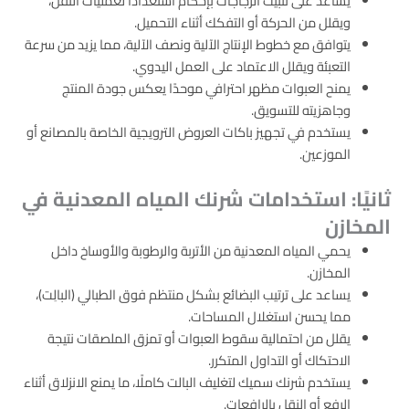
يساعد على تثبيت الزجاجات بإحكام استعدادًا لعمليات النقل،
ويقلل من الحركة أو التفكك أثناء التحميل.
يتوافق مع خطوط الإنتاج الآلية ونصف الآلية، مما يزيد من سرعة
التعبئة ويقلل الاعتماد على العمل اليدوي.
يمنح العبوات مظهر احترافي موحدًا يعكس جودة المنتج
وجاهزيته للتسويق.
يستخدم في تجهيز باكات العروض الترويجية الخاصة بالمصانع أو
الموزعين.
ثانيًا: استخدامات شرنك المياه المعدنية في
المخازن
يحمي المياه المعدنية من الأتربة والرطوبة والأوساخ داخل
المخازن.
يساعد على ترتيب البضائع بشكل منتظم فوق الطبالي (البالِت)،
مما يحسن استغلال المساحات.
يقلل من احتمالية سقوط العبوات أو تمزق الملصقات نتيجة
الاحتكاك أو التداول المتكرر.
يستخدم شرنك سميك لتغليف البالت كاملًا، ما يمنع الانزلاق أثناء
الرفع أو النقل بالرافعات.