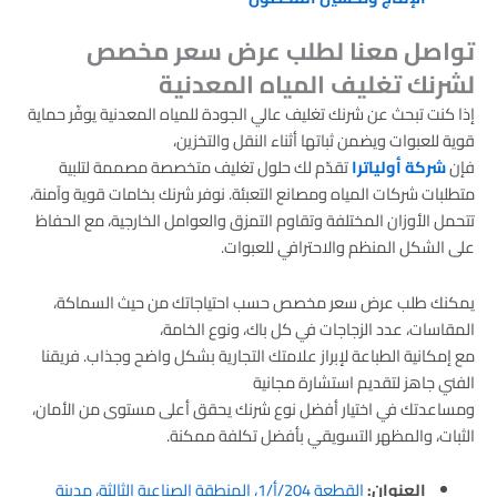
تواصل معنا لطلب عرض سعر مخصص
لشرنك تغليف المياه المعدنية
إذا كنت تبحث عن شرنك تغليف عالي الجودة للمياه المعدنية يوفّر حماية
قوية للعبوات ويضمن ثباتها أثناء النقل والتخزين،
فإن
شركة أولياترا
تقدّم لك حلول تغليف متخصصة مصممة لتلبية
متطلبات شركات المياه ومصانع التعبئة. نوفر شرنك بخامات قوية وآمنة،
تتحمل الأوزان المختلفة وتقاوم التمزق والعوامل الخارجية، مع الحفاظ
على الشكل المنظم والاحترافي للعبوات.
يمكنك طلب عرض سعر مخصص حسب احتياجاتك من حيث السماكة،
المقاسات، عدد الزجاجات في كل باك، ونوع الخامة،
مع إمكانية الطباعة لإبراز علامتك التجارية بشكل واضح وجذاب. فريقنا
الفني جاهز لتقديم استشارة مجانية
ومساعدتك في اختيار أفضل نوع شرنك يحقق أعلى مستوى من الأمان،
الثبات، والمظهر التسويقي بأفضل تكلفة ممكنة.
العنوان:
القطعة 204/أ/1، المنطقة الصناعية الثالثة، مدينة