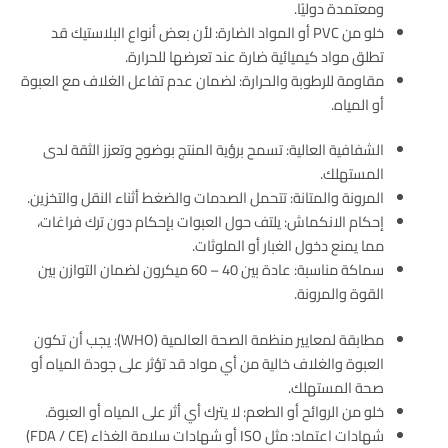
ومعتمدة دوليًا.
خلو من PVC أو المواد الضارة: لأن بعض أنواع البلاستيك قد
تطلق مواد كيميائية ضارة عند تعرضها للحرارة.
مقاومة للرطوبة والحرارة: لضمان عدم تفاعل الغلاف مع العبوة
أو المياه.
الشفافية العالية: تسمح برؤية المنتج بوضوح وتعزز الثقة لدى
المستهلك.
المرونة والمتانة: تتحمل الصدمات والضغط أثناء النقل والتخزين.
إحكام الانكماش: يلتف حول العبوات بإحكام دون ترك فراغات،
مما يمنع دخول الغبار أو الملوثات.
سماكة مناسبة: عادة بين 40 – 60 ميكرون لضمان التوازن بين
القوة والمرونة.
مطابقة لمعايير منظمة الصحة العالمية (WHO): يجب أن تكون
العبوة والغلاف خالية من أي مواد قد تؤثر على جودة المياه أو
صحة المستهلك.
خلو من الروائح أو الطعم: لا يترك أي أثر على المياه أو العبوة.
شهادات اعتماد: مثل ISO أو شهادات سلامة الغذاء (FDA / CE)