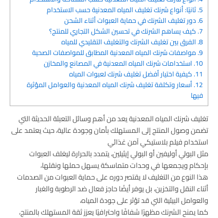
5.
ثانيًا: أنواع شرنك تغليف المياه المعدنية حسب الاستخدام
6.
دور تغليف الشرنك في حماية العبوات أثناء الشحن
7.
كيف يساهم الشرنك في تحسين الشكل التجاري للمنتج؟
8.
الفرق بين تغليف الشرنك والتغليف التقليدي للمياه
9.
مواصفات شرنك المياه المعدنية المطابق للمواصفات الصحية
10.
استخدامات شرنك المياه المعدنية في المصانع والمخازن
11.
كيفية اختيار أفضل تغليف شرنك لعبوات المياه
12.
أسعار وتكلفة تغليف شرنك المياه المعدنية والعوامل المؤثرة
فيها
تغليف شرنك المياه المعدنية يعد من أهم وسائل التعبئة الحديثة التي
تضمن وصول المنتج إلى المستهلك بأمان وجودة عالية، حيث يعتمد على
استخدام فيلم بلاستيكي آمن غذائي
مثل البولي أوليفين أو البولي إيثيلين، يتمدد بالحرارة ليغلف العبوات
بإحكام ويجمعها في وحدات متماسكة يسهل حملها ونقلها،
هذا النوع من التغليف لا يقتصر دوره على حماية العبوات من الصدمات
أثناء النقل والتخزين، بل يوفر أيضًا حاجز فعال ضد الرطوبة والغبار
والعوامل البيئية التي قد تؤثر على جودة المياه،
كما يمنح الشرنك مظهرًا شفافًا واحترافيًا يعزز ثقة المستهلك بالمنتج،