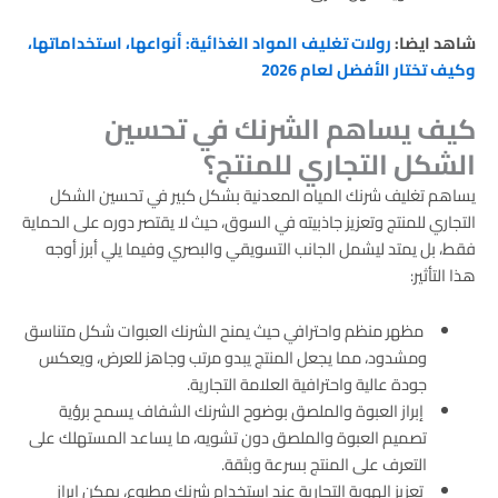
شاهد ايضا:
رولات تغليف المواد الغذائية: أنواعها، استخداماتها،
وكيف تختار الأفضل لعام 2026
كيف يساهم الشرنك في تحسين
الشكل التجاري للمنتج؟
يساهم تغليف شرنك المياه المعدنية بشكل كبير في تحسين الشكل
التجاري للمنتج وتعزيز جاذبيته في السوق، حيث لا يقتصر دوره على الحماية
فقط، بل يمتد ليشمل الجانب التسويقي والبصري وفيما يلي أبرز أوجه
هذا التأثير:
مظهر منظم واحترافي حيث يمنح الشرنك العبوات شكل متناسق
ومشدود، مما يجعل المنتج يبدو مرتب وجاهز للعرض، ويعكس
جودة عالية واحترافية العلامة التجارية.
إبراز العبوة والملصق بوضوح الشرنك الشفاف يسمح برؤية
تصميم العبوة والملصق دون تشويه، ما يساعد المستهلك على
التعرف على المنتج بسرعة وبثقة.
تعزيز الهوية التجارية عند استخدام شرنك مطبوع، يمكن إبراز