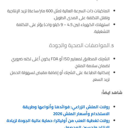
الماكينات ذات السرعة العالية (مثل 600 متر/ساعة) تزيد الإنتاجية
وتقلل التكلفة على المدى الطويل.
استهلاك الكهرباء (بين 4.5 – 9 كيلو وات) يؤثر على التكلفة
التشغيلية.
المواصفات الصحية والجودة
الشرنك المطابق لمعايير ISO أو FDA يكون أغلى لكنه ضروري
لضمان سلامة المنتج.
إمكانية الطباعة على الشرنك أو إضافة مقبض لسهولة الحمل
تزيد السعر.
شاهد ايضأ:
رولات الملش الزراعي: فوائدها وأنواعها وطريقة
الاستخدام وأسعار الملش 2026
رولات تغطية العنب من أولياترا: حماية عالية الجودة لزيادة
الإنتاج وتحسين المحصول