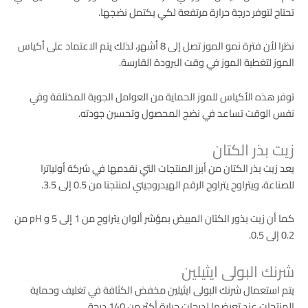
تحتاج لتوفر درجة حرارة مرتفعة لكي يكتمل نضجها.
نظرا لأن فترة نمو الموز تصل إلى 8 أشهر، لذلك يتم الاعتماد على أكياس
الموز لتغطية الموز في وقت البرودة القارسة.
توفر هذه الأكياس للموز الحماية من العوامل الجوية المختلفة وفي
نفس الوقت تساعد في نضج المحصول وتحسين جودته.
زيت بذر الكتان
يعد زيت بذر الكتان من أبرز المنتجات التي نقدمها في شركة أولياترا
للصناعة، ويتراوح يتراوح الرقم الهيدروجيني لمنتجنا من 0.5 إلى 3.5.
كما أن زيت بذور الكتان المبيض بمؤشر ألوان يتراوح من 1 إلى 5 و pH من
0.2 إلى 0.5.
شرنك البولى ايثيلين
يتم استعمال شرنك البولى ايثيلين مخفض الكثافة في تغليف وحماية
المنتجات عند تعرضها لدرجات حرارة أكثر من 140 درجة.