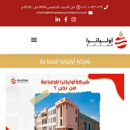
خطي
٠١٠٠١٤٣٠٠٣٧ (٢+)
من السبت للخميس 09:00 ص : 05:00 م
لى
oliatra@elnawawycompany.com
لمحتوى
شركة أولياترا للصناعة