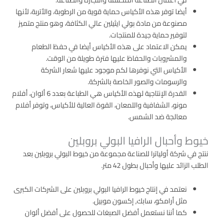
أيضا توفر هذه الأكياس حماية قوية من الرطوبة، والأتربة، لأنها
مصنوعة من مادة بولي ايثيلين عالي الكثافة، وهو منتج متميز
لتوفير حماية جيدة للمنتجات.
يمكن الاعتماد على هذه الأكياس أيضا في حفظ الطعام
والمشروبات والحفاظ عليها فترة طويلة من الوقت.
الأكياس التي نوفرها لكم موجود عليها شعار الشركة
والرسومات والصور الخاصة بالشركة.
القدرة الإنتاجية لهذه الأكياس هي الطباعة بعدد 6 ألوان، أفلام
مونو، الشفافية واللمعان، القوة العالية للأكياس، وتوفر أفلام
معالجة ضد الشمس.
خيوط وأحبال الرافيا البولي بروبلين
ننتج في شركة أولياترا للصناعة مجموعة من خيوط البولي بروبلين بعد
الطلب الزائد عليها وأحبال بطول 42 متر.
نعتمد في إنتاج خيوط الرافيا البولي بروبلين على الشركات الكبرى
مثل أرامكو، سابك, إكسون موبيل.
كما أننا نستعمل أفضل الصبغات للحصول على أفضل ألوان