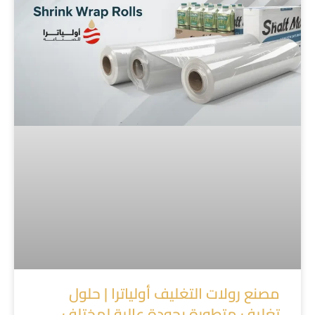
مصنع رولات التغليف أولياترا | حلول
تغليف متطورة بجودة عالية لمختلف